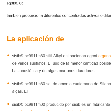
scptb0. Cc
también proporciona diferentes concentrados activos o difer
La aplicación de
sisib® pc9911m60 silil Alkyl antibacterian agent
organo
de varios sustratos. El uso de la menor cantidad posib
bacteriostática y de algas marrones duraderas.
sisib® pc9911m60 sal de amonio cuaternario de Silano 
algas. El
sisib® pc9911m60 producido por sisib es un fabricante