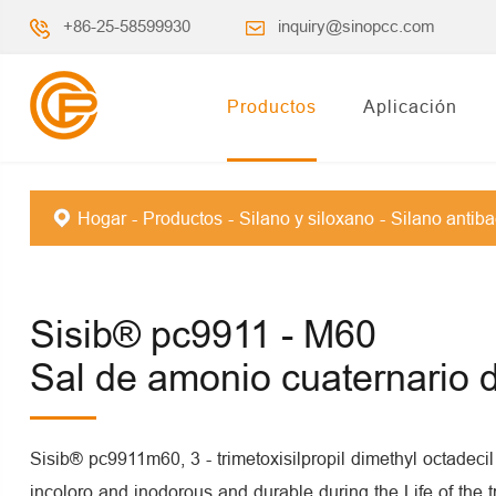
+86-25-58599930
inquiry@sinopcc.com
Productos
Aplicación
Hogar
Productos
Silano y siloxano
Silano antiba
Sisib® pc9911 - M60
Sal de amonio cuaternario 
Sisib® pc9911m60, 3 - trimetoxisilpropil dimethyl octadec
incoloro and inodorous and durable during the Life of the t