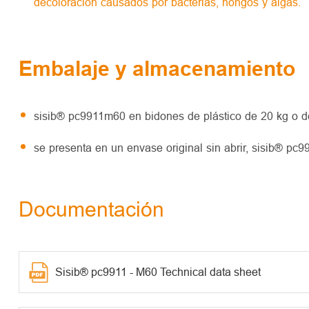
decoloración causados por bacterias, hongos y algas.
Embalaje y almacenamiento
sisib® pc9911m60 en bidones de plástico de 20 kg o d
se presenta en un envase original sin abrir, sisib® pc9
Documentación
Sisib® pc9911 - M60 Technical data sheet