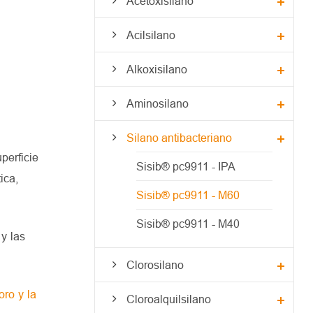
Acetoxisilano
Acilsilano
Alkoxisilano
Aminosilano
Silano antibacteriano
perficie
Sisib® pc9911 - IPA
ica,
Sisib® pc9911 - M60
Sisib® pc9911 - M40
y las
Clorosilano
oro y la
Cloroalquilsilano