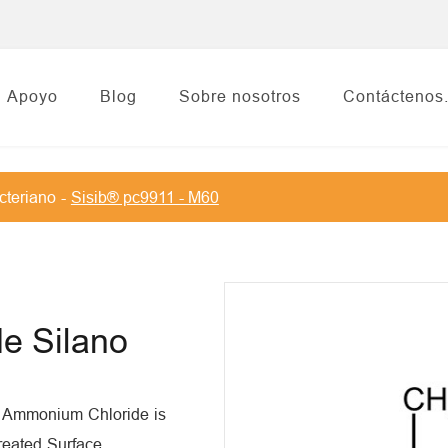
Apoyo
Blog
Sobre nosotros
Contáctenos
cteriano
Sisib® pc9911 - M60
de Silano
il Ammonium Chloride is
reated Surface.