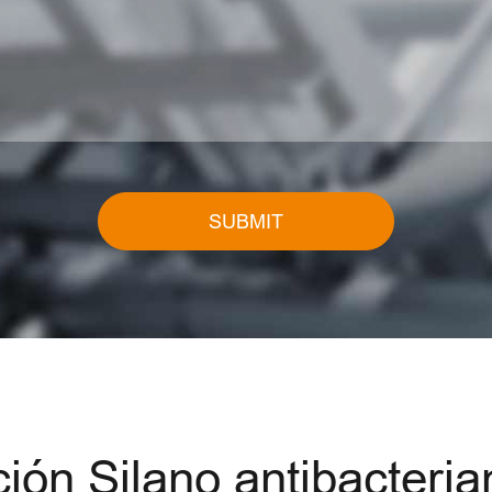
SUBMIT
ón Silano antibacteria