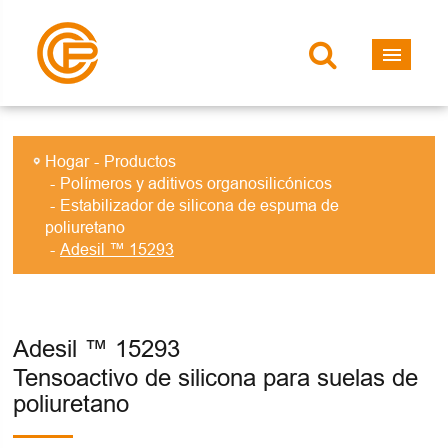
Hogar
Productos
Polímeros y aditivos organosilicónicos
Estabilizador de silicona de espuma de
poliuretano
Adesil ™ 15293
Adesil ™ 15293
Tensoactivo de silicona para suelas de
poliuretano