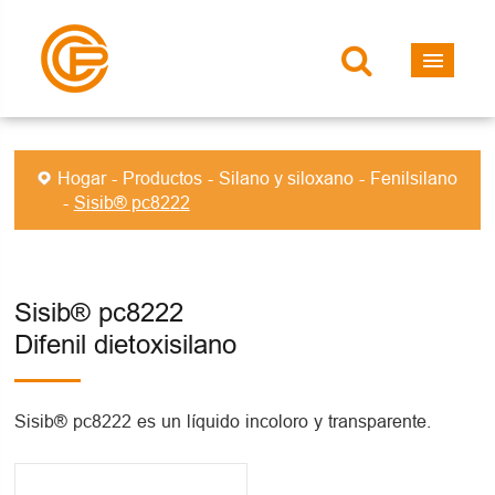
Hogar
Productos
Silano y siloxano
Fenilsilano
Sisib® pc8222
Sisib® pc8222
Difenil dietoxisilano
Sisib® pc8222 es un líquido incoloro y transparente.