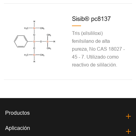
Sisib® pc8137
Tris (xilsililoxi)
fenilsilano de alta
pureza, No CAS 18027 -
45 - 7. Utilizado como
reactivo de sililación.
Productos
Aplicación