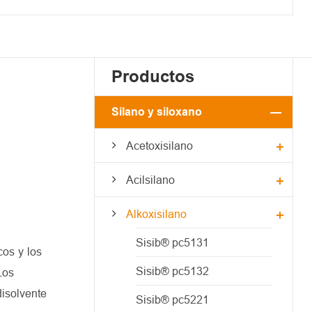
Productos
Silano y siloxano
Acetoxisilano
Acilsilano
Alkoxisilano
Sisib® pc5131
cos y los
Sisib® pc5132
Los
disolvente
Sisib® pc5221