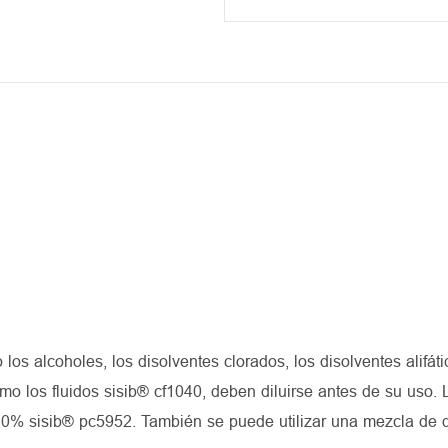
 los alcoholes, los disolventes clorados, los disolventes alifáti
omo los fluidos sisib® cf1040, deben diluirse antes de su uso. 
 20% sisib® pc5952. También se puede utilizar una mezcla de 