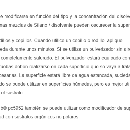
 modificarse en función del tipo y la concentración del disolve
nas mezclas de Silano / disolvente pueden oscurecer la superf
llos y cepillos. Cuando utilice un cepillo o rodillo, aplique
a durante unos minutos. Si se utiliza un pulverizador sin aire
é completamente saturado. El pulverizador estará equipado con
ruebas deben realizarse en cada superficie que se vaya a trat
cesarias. La superficie estará libre de agua estancada, sucieda
o se puede utilizar en superficies húmedas, pero es mejor util
el sustrato.
sib® pc5952 también se puede utilizar como modificador de sup
ad con sustratos orgánicos no polares.