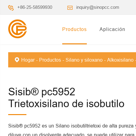
+86-25-58599930
inquiry@sinopcc.com
Productos
Aplicación
Hogar
Productos
Silano y siloxano
Alkoxisilano
Sisib® pc5952
Trietoxisilano de isobutilo
Sisib® pc5952 es un Silano isobutiltrietoxi de alta pureza 
diluye con un disolvente adecuado, se puede utilizar para